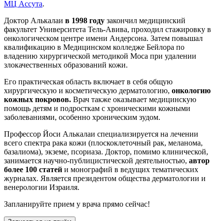
МЦ Ассута
.
Доктор Алькалаи
в 1998 году
закончил медицинский
факультет Университета Тель-Авива, проходил стажировку в
онкологическом центре имени Андерсона. Затем повышал
квалификацию в Медицинском колледже Бейлора по
владению хирургической методикой Моса при удалении
злокачественных образований кожи.
Его практическая область включает в себя общую
хирургическую и косметическую дерматологию,
онкологию
кожных покровов.
Врач также оказывает медицинскую
помощь детям и подросткам с хроническими кожными
заболеваниями, особенно хроническим зудом.
Профессор Йоси Алькалаи специализируется на лечении
всего спектра рака кожи (плоскоклеточный рак, меланома,
базалиома), экземе, псориаза. Доктор, помимо клинической,
занимается научно-публицистической деятельностью,
автор
более 100 статей
и монографий в ведущих тематических
журналах. Является президентом общества дерматологии и
венерологии Израиля.
Запланируйте прием у врача прямо сейчас!