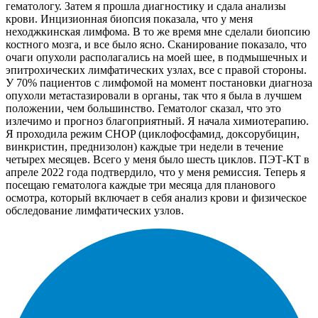
гематологу. Затем я прошла диагностику и сдала анализы
крови. Инцизионная биопсия показала, что у меня
неходжкинская лимфома. В то же время мне сделали биопсию
костного мозга, и все было ясно. Сканирование показало, что
очаги опухоли располагались на моей шее, в подмышечных и
эпитрохических лимфатических узлах, все с правой стороны.
У 70% пациентов с лимфомой на момент постановки диагноза
опухоли метастазировали в органы, так что я была в лучшем
положении, чем большинство. Гематолог сказал, что это
излечимо и прогноз благоприятный. Я начала химиотерапию.
Я проходила режим CHOP (циклофосфамид, доксорубицин,
винкристин, преднизолон) каждые три недели в течение
четырех месяцев. Всего у меня было шесть циклов. ПЭТ-КТ в
апреле 2022 года подтвердило, что у меня ремиссия. Теперь я
посещаю гематолога каждые три месяца для планового
осмотра, который включает в себя анализ крови и физическое
обследование лимфатических узлов.