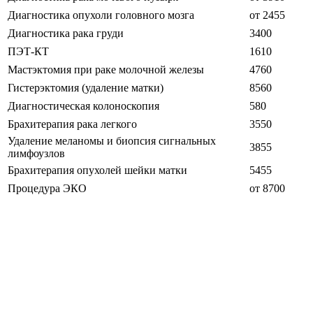
Диагностика опухоли головного мозга
от 2455
Диагностика рака груди
3400
ПЭТ-КТ
1610
Мастэктомия при раке молочной железы
4760
Гистерэктомия (удаление матки)
8560
Диагностическая колоноскопия
580
Брахитерапия рака легкого
3550
Удаление меланомы и биопсия сигнальных
3855
лимфоузлов
Брахитерапия опухолей шейки матки
5455
Процедура ЭКО
от 8700