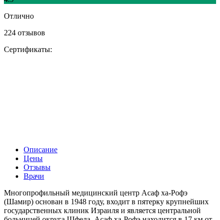
Отлично
224 отзывов
Сертификаты:
Описание
Цены
Отзывы
Врачи
Многопрофильный медицинский центр Асаф ха-Рофэ
(Шамир) основан в 1948 году, входит в пятерку крупнейших
государственных клиник Израиля и является центральной
больницей округа Шфела. Асаф ха-Рофэ находится в 17 км от