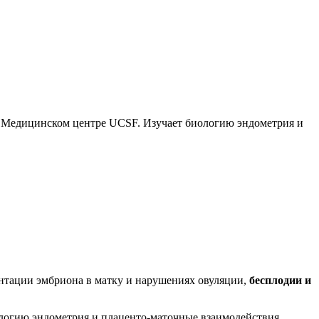
в Медицинском центре UCSF. Изучает биологию эндометрия и
нтации эмбриона в матку и нарушениях овуляции,
бесплодии и
ологию эндометрия и плаценто-маточные взаимодействия.