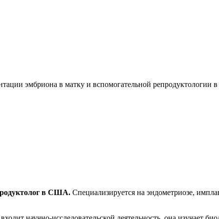
антации эмбриона в матку и вспомогательной репродуктологии 
продуктолог в США.
Специализируется на эндометриозе, импла
ходит научно-исследовательской деятельность, она изучает би