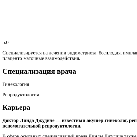
5.0
Специализируется на лечении эндометриоза, бесплодия, импл
плаценто-маточные взаимодействия.
Специализация врача
Гинекология
Репродуктология
Карьера
Доктор Линда Джудиче — известный акушер-гинеколог, ре
вспомогательной репродуктологии.
В сферу основных специализаций врача Линды Джудиче также в