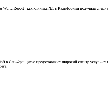
orld Report - как клиника №1 в Калифорнии получила специал
off в Сан-Франциско предоставляют широкий спектр услуг - от
озга.