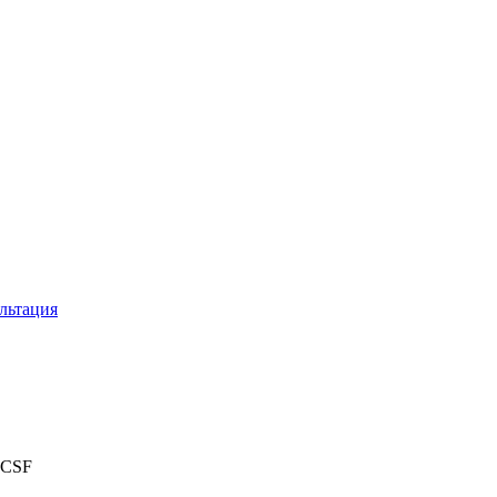
льтация
UCSF