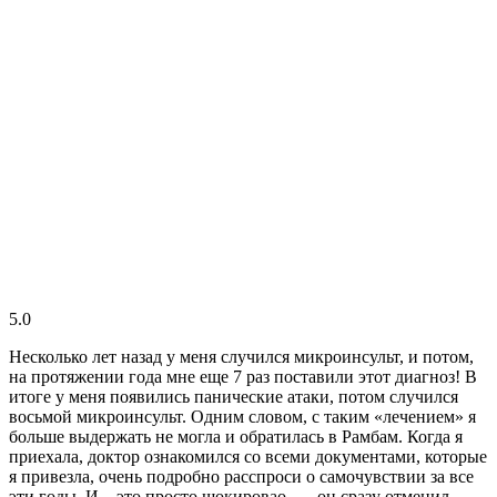
5.0
Несколько лет назад у меня случился микроинсульт, и потом,
на протяжении года мне еще 7 раз поставили этот диагноз! В
итоге у меня появились панические атаки, потом случился
восьмой микроинсульт. Одним словом, с таким «лечением» я
больше выдержать не могла и обратилась в Рамбам. Когда я
приехала, доктор ознакомился со всеми документами, которые
я привезла, очень подробно расспроси о самочувствии за все
эти годы. И – это просто шокировао — он сразу отменил