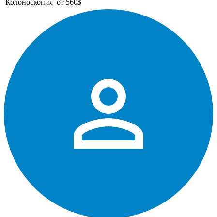
Колоноскопия
от 560$