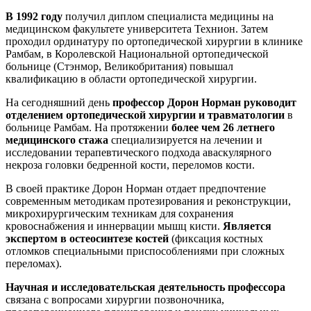
В 1992 году
получил диплом специалиста медицины на
медицинском факультете университета Технион. Затем
проходил ординатуру по ортопедической хирургии в клинике
Рамбам, в Королевской Национальной ортопедической
больнице (Стэнмор, Великобритания) повышал
квалификацию в области ортопедической хирургии.
На сегодняшний день
профессор Дорон Норман руководит
отделением ортопедической хирургии и травматологии
в
больнице Рамбам. На протяжении
более чем 26 летнего
медицинского стажа
специализируется на лечении и
исследовании терапевтического подхода аваскулярного
некроза головки бедренной кости, переломов кости.
В своей практике Дорон Норман отдает предпочтение
современным методикам протезирования и реконструкции,
микрохирургическим техникам для сохранения
кровоснабжения и иннервации мышц кисти.
Является
экспертом в остеосинтезе костей
(фиксация костных
отломков специальными приспособлениями при сложных
переломах).
Научная и исследовательская деятельность профессора
связана с вопросами хирургии позвоночника,