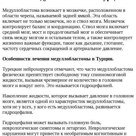
Медуллобластома возникает в мозжечке, расположенном в
области черепа, называемой задней ямкой. Эта область
включает не только мозжечок, но и ствол мозга. Мозжечок
контролирует баланс и координацию. Ствол мозга включает
средний мозг, мост и продолговатый мозг и обеспечивает
связь между мозгом и остальным телом, а также контролирует
жизненно важные функции, такие как дыхание, глотание,
частоту сердечных сокращений и артериальное давление.
Особенности лечения медуллобластомы в Турции.
Турецкие нейрохирурги отмечают, что часто медуллобластома
физически препятствует свободному току спинномозговой
жидкости, вызывая чрезмерное ее количество в головном
мозге и вокруг него. Это называется гидроцефалией.
Накопление жидкости, которое вызывает давление в головном
мозге, является одной из характеристик медуллобластомы,
хотя не у всех, у кого есть медуллобластома, развивается
гидроцефалия.
Гидроцефалия может вызывать головную боль,
неврологические симптомы и летаргию. Неврологические
нарушения могут привести к необратимым когнитивным и