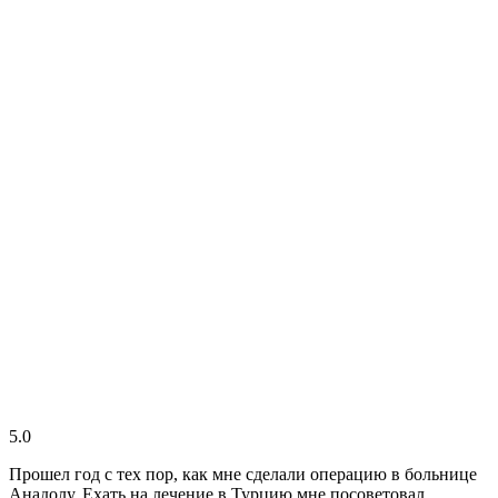
5.0
Прошел год с тех пор, как мне сделали операцию в больнице
Анадолу. Ехать на лечение в Турцию мне посоветовал