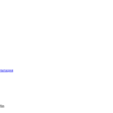
льтация
lin