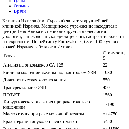
Цены
Отзывы
Врачи
Клиника Ихилов (им. Сураски) является крупнейшей
клиникой Израиля. Медицинское учреждение находится в
центре Тель-Авива и специализируется в онкологии,
урологии, гинекологии, кардиохирургии, гастроэнтерологии
и неврологии. По рейтингу Forbes-Israel, 68 из 100 лучших
врачей Израиля работают в Ихилов.
Стоимость,
Услуга
$
Анализ на онкомаркер СА 125
22
Биопсия молочной железы под контролем УЗИ
1980
Диагностическая колоноскопия
550
Трансректальное УЗИ
450
ПЭТ-КТ
1560
Хирургическая операция при раке толстого
17190
кишечника
Мастэктомия при раке молочной железы
от 4750
Брахитерапия опухолей шейки матки
5450
Эндопротезирование коленного сустава
от 11560