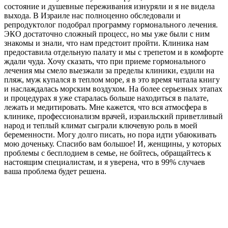
состояние и душевные переживания изнуряли и я не видела
выхода. В Израиле нас полноценно обследовали и
репродуктолог подобрал программу гормонального лечения.
ЭКО достаточно сложный процесс, но мы уже были с ним
знакомы и знали, что нам предстоит пройти. Клиника нам
предоставила отдельную палату и мы с трепетом и в комфорте
ждали чуда. Хочу сказать, что при приеме гормонального
лечения мы смело выезжали за пределы клиники, ездили на
пляж, муж купался в теплом море, я в это время читала книгу
и наслаждалась морским воздухом. На более серьезных этапах
и процедурах я уже старалась больше находиться в палате,
лежать и медитировать. Мне кажется, что вся атмосфера в
клинике, профессионализм врачей, израильский приветливый
народ и теплый климат сыграли ключевую роль в моей
беременности. Могу долго писать, но пора идти убаюкивать
мою доченьку. Спасибо вам большое! И, женщины, у которых
проблемы с бесплодием в семье, не бойтесь, обращайтесь к
настоящим специалистам, и я уверена, что в 99% случаев
ваша проблема будет решена.