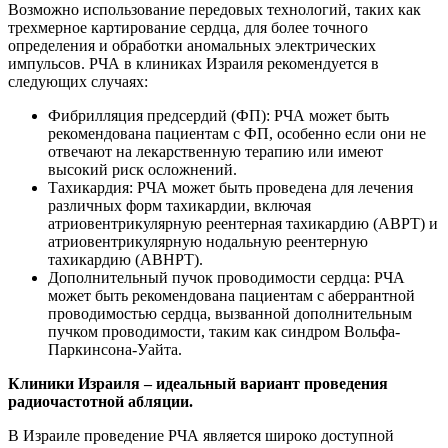
Возможно использование передовых технологий, таких как
трехмерное картирование сердца, для более точного
определения и обработки аномальных электрических
импульсов. РЧА в клиниках Израиля рекомендуется в
следующих случаях:
Фибрилляция предсердий (ФП): РЧА может быть
рекомендована пациентам с ФП, особенно если они не
отвечают на лекарственную терапию или имеют
высокий риск осложнений.
Тахикардия: РЧА может быть проведена для лечения
различных форм тахикардии, включая
атриовентрикулярную реентерная тахикардию (АВРТ) и
атриовентрикулярную нодальную реентерную
тахикардию (АВНРТ).
Дополнительный пучок проводимости сердца: РЧА
может быть рекомендована пациентам с аберрантной
проводимостью сердца, вызванной дополнительным
пучком проводимости, таким как синдром Вольфа-
Паркинсона-Уайта.
Клиники Израиля – идеальный вариант проведения
радиочастотной абляции.
В Израиле проведение РЧА является широко доступной