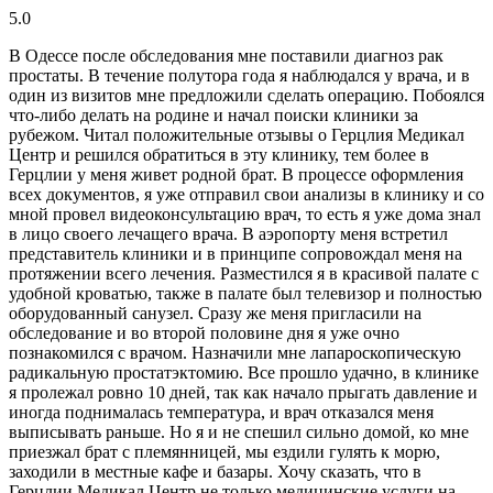
5.0
В Одессе после обследования мне поставили диагноз рак
простаты. В течение полутора года я наблюдался у врача, и в
один из визитов мне предложили сделать операцию. Побоялся
что-либо делать на родине и начал поиски клиники за
рубежом. Читал положительные отзывы о Герцлия Медикал
Центр и решился обратиться в эту клинику, тем более в
Герцлии у меня живет родной брат. В процессе оформления
всех документов, я уже отправил свои анализы в клинику и со
мной провел видеоконсультацию врач, то есть я уже дома знал
в лицо своего лечащего врача. В аэропорту меня встретил
представитель клиники и в принципе сопровождал меня на
протяжении всего лечения. Разместился я в красивой палате с
удобной кроватью, также в палате был телевизор и полностью
оборудованный санузел. Сразу же меня пригласили на
обследование и во второй половине дня я уже очно
познакомился с врачом. Назначили мне лапароскопическую
радикальную простатэктомию. Все прошло удачно, в клинике
я пролежал ровно 10 дней, так как начало прыгать давление и
иногда поднималась температура, и врач отказался меня
выписывать раньше. Но я и не спешил сильно домой, ко мне
приезжал брат с племянницей, мы ездили гулять к морю,
заходили в местные кафе и базары. Хочу сказать, что в
Герцлии Медикал Центр не только медицинские услуги на