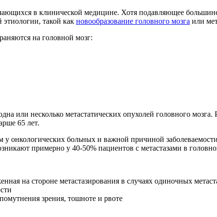
тречающихся в клинической медицине. Хотя подавляющее больши
й этиологии, такой как
новообразование головного мозга
или мет
раняются на головной мозг:
одна или несколько метастатических опухолей головного мозга. 
арше 65 лет.
м у онкологических больных и важной причиной заболеваемости
озникают примерно у 40-50% пациентов с метастазами в головно
женная на стороне метастазирования в случаях одиночных метаст
ости
помутнения зрения, тошноте и рвоте