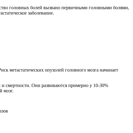
нство головных болей вызвано первичными головными болями,
астатическое заболевание.
Риск метастатических опухолей головного мозга начинает
 и смертности. Они развиваются примерно у 10-30%
й мозг.
азов