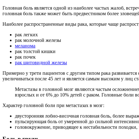
Головная боль является одной из наиболее частых жалоб, вс
головная боль также может быть предвестником более зловеще
Наиболее распространенные виды рака, которые чаще распрост
рак легких
рак молочной железы
меланома
рак толстой кишки
рак почек
рак щитовидной железы
Примерно у трети пациентов с другим типом рака развивается 
увеличиваться после 45 лет и является самым высоким у лиц ст
Метастазы в головной мозг являются частым осложнение
взрослых и от 6% до 10% детей с раком. Головные боли в
Характер головной боли при метастазах в мозг:
двусторонняя лобно-височная головная боль, более выра
пульсирующая боль от умеренной до сильной интенсивн
головокружение, приводящее к нестабильности походки, 
Боль в груди