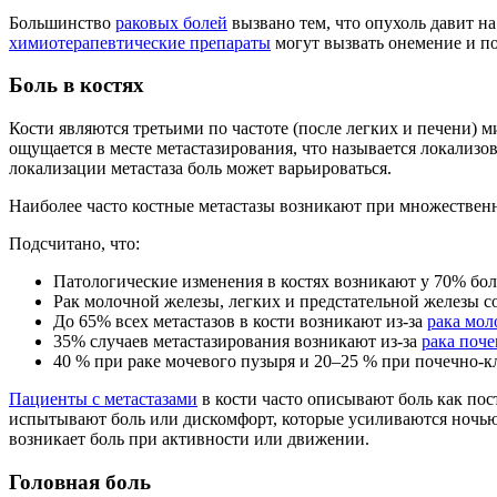
Большинство
раковых болей
вызвано тем, что опухоль давит на
химиотерапевтические препараты
могут вызвать онемение и по
Боль в костях
Кости являются третьими по частоте (после легких и печени) 
ощущается в месте метастазирования, что называется локализ
локализации метастаза боль может варьироваться.
Наиболее часто костные метастазы возникают при множественн
Подсчитано, что:
Патологические изменения в костях возникают у 70% бол
Рак молочной железы, легких и предстательной железы со
До 65% всех метастазов в кости возникают из-за
рака мол
35% случаев метастазирования возникают из-за
рака поче
40 % при раке мочевого пузыря и 20–25 % при почечно-к
Пациенты с метастазами
в кости часто описывают боль как по
испытывают боль или дискомфорт, которые усиливаются ночью 
возникает боль при активности или движении.
Головная боль