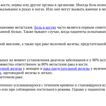
 кости, нервы или другие органы в организме. Иногда боль возни
калывание в руках и ногах. Или они могут вызвать жжение в ме
мишенями метастазов.
Боль в костях
часто является первым симпто
ованной болью. Также бывают случаи, когда пациенты испытываю
ой миеломе, а также при раке молочной железы, предстательной
ьных на момент установления диагноза заболевания и у 90% вс
вместно ответственен за 80% метастазов рака в кости.
очной железы
у женщин и
рака предстательной железы
у мужчин
к,
щитовидной железы и легких.
леточном раке.
степенно усиливающуюся с течением времени и становящуюся все
или при соблюдении постельного режима. Однако у пациентов с