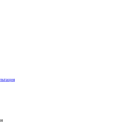
льтация
ия