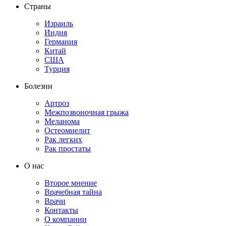
Страны
Израиль
Индия
Германия
Китай
США
Турция
Болезни
Артроз
Межпозвоночная грыжа
Меланома
Остеомиелит
Рак легких
Рак простаты
О нас
Второе мнение
Врачебная тайна
Врачи
Контакты
О компании