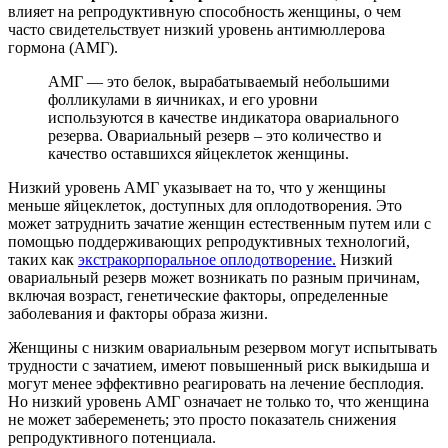
влияет на репродуктивную способность женщины, о чем
часто свидетельствует низкий уровень антимюллерова
гормона (АМГ).
АМГ — это белок, вырабатываемый небольшими
фолликулами в яичниках, и его уровни
используются в качестве индикатора овариального
резерва. Овариальный резерв – это количество и
качество оставшихся яйцеклеток женщины.
Низкий уровень АМГ указывает на то, что у женщины
меньше яйцеклеток, доступных для оплодотворения. Это
может затруднить зачатие женщин естественным путем или с
помощью поддерживающих репродуктивных технологий,
таких как
экстракорпоральное оплодотворение.
Низкий
овариальный резерв может возникать по разным причинам,
включая возраст, генетические факторы, определенные
заболевания и факторы образа жизни.
Женщины с низким овариальным резервом могут испытывать
трудности с зачатием, имеют повышенный риск выкидыша и
могут менее эффективно реагировать на лечение бесплодия.
Но низкий уровень АМГ означает не только то, что женщина
не может забеременеть; это просто показатель снижения
репродуктивного потенциала.