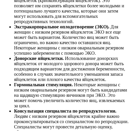
яйцеклеток (криоконсервация яйцеклеток). Это
позволяет им сохранять яйцеклетки более молодыми и
потенциально лучшего качества, которые они затем
могут использовать для вспомогательных
репродуктивных технологий.
Экстракорпоральное оплодотворение (ЭКО).
Для
женщин с низким резервом яйцеклеток ЭКО все еще
может быть вариантом. Количество яиц может быть
ограничено, но важно качество оставшихся яиц.
Некоторые женщины с низким овариальным резервом
успешно забеременели с помощью ЭКО.
Донорские яйцеклетки.
Использование донорских
яйцеклеток от молодого здорового донора может быть
подходящим вариантом для достижения беременности,
особенно в случаях значительного уменьшения запаса
яйцеклеток или плохого качества яйцеклеток.
Гормональная стимуляция.
Некоторые женщины с
низким овариальным резервом могут быть кандидатами
на щадящую стимуляцию яичников при ЭКО. Это
может помочь увеличить количество яиц, извлекаемых
за цикл.
Консультация специалиста по репродуктологии.
Людям с низким резервом яйцеклеток крайне важно
проконсультироваться со специалистом по репродукции.
Специалисты могут провести детальную оценку,