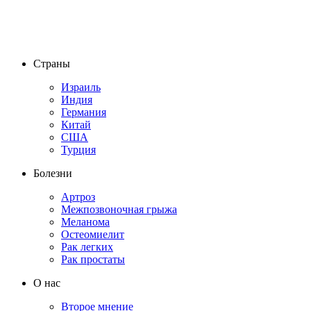
Страны
Израиль
Индия
Германия
Китай
США
Турция
Болезни
Артроз
Межпозвоночная грыжа
Меланома
Остеомиелит
Рак легких
Рак простаты
О нас
Второе мнение