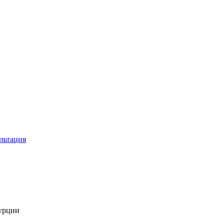
льтация
Турции