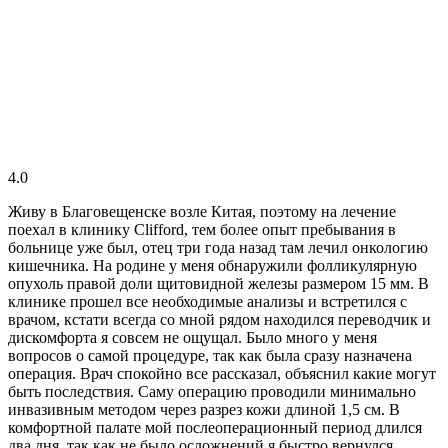
4.0
Живу в Благовещенске возле Китая, поэтому на лечение
поехал в клинику Clifford, тем более опыт пребывания в
больнице уже был, отец три года назад там лечил онкологию
кишечника. На родине у меня обнаружили фолликулярную
опухоль правой доли щитовидной железы размером 15 мм. В
клинике прошел все необходимые анализы и встретился с
врачом, кстати всегда со мной рядом находился переводчик и
дискомфорта я совсем не ощущал. Было много у меня
вопросов о самой процедуре, так как была сразу назначена
операция. Врач спокойно все рассказал, объяснил какие могут
быть последствия. Саму операцию проводили минимально
инвазивным методом через разрез кожи длиной 1,5 см. В
комфортной палате мой послеоперационный период длился
два дня, так как не было осложнений я быстро вернулся