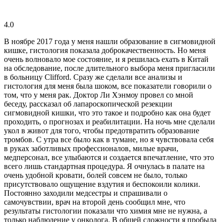
4.0
В ноябре 2017 года у меня нашли образование в сигмовидной
кишке, гистология показала доброкачественность. Но меня
очень волновало мое состояние, и я решилась ехать в Китай
на обследование, после длительного выбора меня пригласили
в больницу Clifford. Сразу же сделали все анализы и
гистология для меня была шоком, все показатели говорили о
том, что у меня рак. Доктор Ли Хэнмоу провел со мной
беседу, рассказал об лапароскопической резекции
сигмовидной кишки, что это такое и подробно как она будет
проходить, о прогнозах и реабилитации. На ночь мне сделали
укол в живот для того, чтобы предотвратить образование
тромбов. С утра все было как в тумане, но я чувствовала себя
в руках заботливых профессионалов, милые врачи,
медперсонал, все улыбаются и создается впечатление, что это
всего лишь стандартная процедура. Я очнулась в палате на
очень удобной кровати, болей совсем не было, только
присутствовало ощущение вздутия и беспокоили колики.
Постоянно заходили медсестры и спрашивали о
самочувствии, врач на второй день сообщил мне, что
результаты гистологии показали что химия мне не нужна, а
только наблюдение у онколога. В общей сложности я пробыла