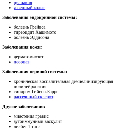
целиакия
язвенный колит
Заболевания эндокринной системы:
болезнь Грейвса
тиреоидит Хашимото
болезнь Эддисона
Заболевания кожи:
дерматомиозит
псориаз
Заболевания нервной системы:
хроническая воспалительная демиелинизирующая
полинейропатия
синдром Гийена-Барре
рассеянный склероз
Другие заболевания:
миастения гравис
аутоиммунный васкулит
диабет 1 типа