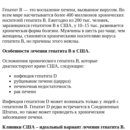
Гепатит B — это воспаление печени, вызванное вирусом. Во
всем мире насчитывается более 400 миллионов хронических
носителей гепатита B. Ежегодно из 200 тыс. человек,
заразившихся гепатитом B в США, у 10–15 тыс. развивается
хроническая форма болезни. Мужчины в шесть раз чаще, чем
женщины, становятся хроническими носителями вируса
гепатита B, но причины этого неясны.
Особенности лечения гепатита B в США.
Осложнения хронического гепатита B, которые
диагностируют врачи США, следующие:
инфекция гепатита D
рубцевание печени (цирроз)
печеночная недостаточность
рак печени
Инфекция гепатитом D может возникать только у людей с
гепатитом B. Гепатит D редко встречается в Соединенных
Штатах, но также может приводить к хроническим
заболевание печени.
Клиники США – идеальный вариант лечения гепатита B.