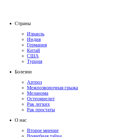
Страны
Израиль
Индия
Германия
Китай
США
Турция
Болезни
Артроз
Межпозвоночная грыжа
Меланома
Остеомиелит
Рак легких
Рак простаты
О нас
Второе мнение
Врачебная тайна