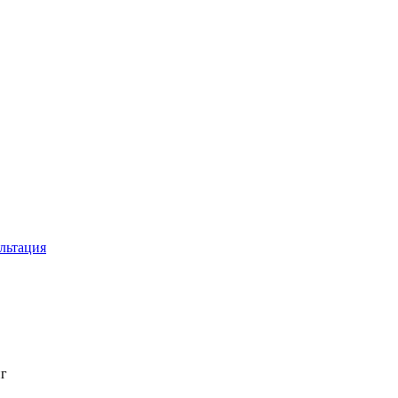
льтация
г