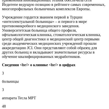
применения инновационных техник обеспечила сети
Йедитепе ведущую позицию в рейтинге самых современных,
многопрофильных больничных комплексов Европы.
Учреждение гордится званием первой в Турции
«интеллектуальной больницы» – и первого в мире
противомикробного медицинского заведения.
Университетская больница общего профиля,
офтальмологическая клиника, стоматологическая клиника,
центр общей диагностики и медицинский центр первыми
среди академических медицинских учреждений прошли
аккредитацию JCI. Они представляют собой образец для
других больниц и вкладывают значительные ресурсы в
обучение квалифицированных медработников.
Сведения <br/> о клинике <br/> в цифрах
3
больницы
3
аппарата Тесла МРТ
48