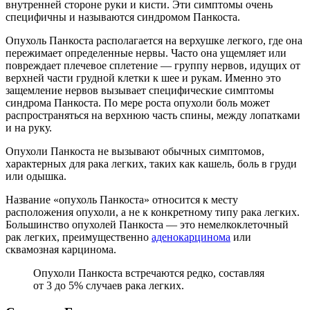
внутренней стороне руки и кисти. Эти симптомы очень
специфичны и называются синдромом Панкоста.
Опухоль Панкоста располагается на верхушке легкого, где она
пережимает определенные нервы. Часто она ущемляет или
повреждает плечевое сплетение — группу нервов, идущих от
верхней части грудной клетки к шее и рукам. Именно это
защемление нервов вызывает специфические симптомы
синдрома Панкоста. По мере роста опухоли боль может
распространяться на верхнюю часть спины, между лопатками
и на руку.
Опухоли Панкоста не вызывают обычных симптомов,
характерных для рака легких, таких как кашель, боль в груди
или одышка.
Название «опухоль Панкоста» относится к месту
расположения опухоли, а не к конкретному типу рака легких.
Большинство опухолей Панкоста — это немелкоклеточный
рак легких, преимущественно
аденокарцинома
или
сквамозная карцинома.
Опухоли Панкоста встречаются редко, составляя
от 3 до 5% случаев рака легких.