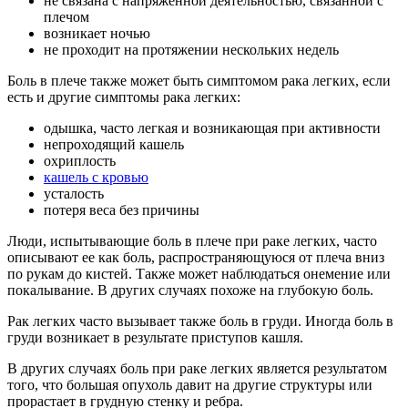
не связана с напряженной деятельностью, связанной с
плечом
возникает ночью
не проходит на протяжении нескольких недель
Боль в плече также может быть симптомом рака легких, если
есть и другие симптомы рака легких:
одышка, часто легкая и возникающая при активности
непроходящий кашель
охриплость
кашель с кровью
усталость
потеря веса без причины
Люди, испытывающие боль в плече при раке легких, часто
описывают ее как боль, распространяющуюся от плеча вниз
по рукам до кистей. Также может наблюдаться онемение или
покалывание. В других случаях похоже на глубокую боль.
Рак легких часто вызывает также боль в груди. Иногда боль в
груди возникает в результате приступов кашля.
В других случаях боль при раке легких является результатом
того, что большая опухоль давит на другие структуры или
прорастает в грудную стенку и ребра.