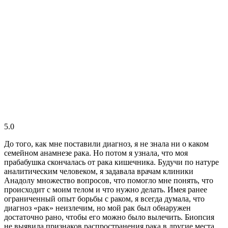
5.0
До того, как мне поставили диагноз, я не знала ни о каком
семейном анамнезе рака. Но потом я узнала, что моя
прабабушка скончалась от рака кишечника. Будучи по натуре
аналитическим человеком, я задавала врачам клиники
Анадолу множество вопросов, что помогло мне понять, что
происходит с моим телом и что нужно делать. Имея ранее
ограниченный опыт борьбы с раком, я всегда думала, что
диагноз «рак» неизлечим, но мой рак был обнаружен
достаточно рано, чтобы его можно было вылечить. Биопсия
не выявила признаков распространения рака в другие места,