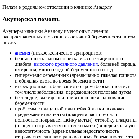
Палата в родильном отделении в клинике Анадолу
Акушерская помощь
Акушеры клиники Анадолу имеют опыт лечения
распространенных и сложных состояний беременности, в том
числе:
анемия
(низкое количество эритроцитов)
беременность высокого риска из-за гестационного
диабета,
высокого кровяного давления
, болезней сердца,
ожирения, многоплодной беременности и т. д.
гиперемезис беременных (чрезвычайно тяжелая тошнота
и обильная рвота во время беременности)
инфекционные заболевания во время беременности, в
том числе заболевания, передающиеся половым путем
бесплодие, выкидыш и привычное невынашивание
беременности
проблемы с плацентой или шейкой матки, включая
предлежание плаценты (плацента частично или
полностью покрывает шейку матки), отслойку плаценты
(плацента отрывается от стенки матки) и цервикальную
недостаточность (цервикальная недостаточность
открывается слишком рано во время беременности, что