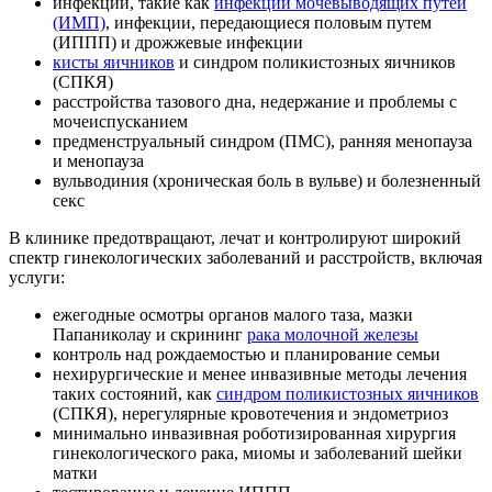
инфекции, такие как
инфекции мочевыводящих путей
(ИМП)
, инфекции, передающиеся половым путем
(ИППП) и дрожжевые инфекции
кисты яичников
и синдром поликистозных яичников
(СПКЯ)
расстройства тазового дна, недержание и проблемы с
мочеиспусканием
предменструальный синдром (ПМС), ранняя менопауза
и менопауза
вульводиния (хроническая боль в вульве) и болезненный
секс
В клинике предотвращают, лечат и контролируют широкий
спектр гинекологических заболеваний и расстройств, включая
услуги:
ежегодные осмотры органов малого таза, мазки
Папаниколау и скрининг
рака молочной железы
контроль над рождаемостью и планирование семьи
нехирургические и менее инвазивные методы лечения
таких состояний, как
синдром поликистозных яичников
(СПКЯ), нерегулярные кровотечения и эндометриоз
минимально инвазивная роботизированная хирургия
гинекологического рака, миомы и заболеваний шейки
матки