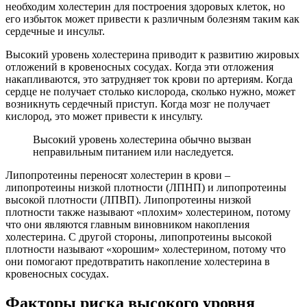
необходим холестерин для построения здоровых клеток, но
его избыток может привести к различным болезням таким как
сердечные и инсульт.
Высокий уровень холестерина приводит к развитию жировых
отложений в кровеносных сосудах. Когда эти отложения
накапливаются, это затрудняет ток крови по артериям. Когда
сердце не получает столько кислорода, сколько нужно, может
возникнуть сердечный приступ. Когда мозг не получает
кислород, это может привести к инсульту.
Высокий уровень холестерина обычно вызван
неправильным питанием или наследуется.
Липопротеины переносят холестерин в крови –
липопротеины низкой плотности (ЛПНП) и липопротеины
высокой плотности (ЛПВП). Липопротеины низкой
плотности также называют «плохим» холестерином, потому
что они являются главным виновником накопления
холестерина. С другой стороны, липопротеины высокой
плотности называют «хорошим» холестерином, потому что
они помогают предотвратить накопление холестерина в
кровеносных сосудах.
Факторы риска высокого уровня