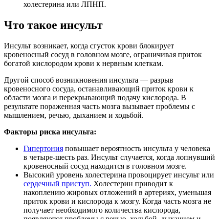
холестерина или ЛПНП.
Что такое инсульт
Инсульт возникает, когда сгусток крови блокирует
кровеносный сосуд в головном мозге, ограничивая приток
богатой кислородом крови к нервным клеткам.
Другой способ возникновения инсульта — разрыв
кровеносного сосуда, останавливающий приток крови к
области мозга и перекрывающий подачу кислорода. В
результате пораженная часть мозга вызывает проблемы с
мышлением, речью, дыханием и ходьбой.
Факторы риска инсульта:
Гипертония
повышает вероятность инсульта у человека
в четыре-шесть раз. Инсульт случается, когда лопнувший
кровеносный сосуд находится в головном мозге.
Высокий уровень холестерина провоцирует инсульт или
сердечный приступ.
Холестерин приводит к
накоплению жировых отложений в артериях, уменьшая
приток крови и кислорода к мозгу. Когда часть мозга не
получает необходимого количества кислорода,
появляются проблемы с речью, ходьбой, дыханием и