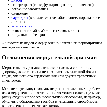
диабет
гипертиреоз (гиперфункция щитовидной железы)
легочные заболевания
ожирение
саркоидоз
(воспалительное заболевание, поражающее
органы)
апноэ во сне
венозная тромбоэмболия (сгусток крови)
вирусные инфекции
У некоторых людей с мерцательной аритмией первопричина
никогда не выявляется.
Осложнения мерцательной аритмии
Мерцательная аритмия считается опасным состоянием
здоровья, даже если она не вызывает немедленной боли в
груди, учащенного сердцебиения или других тревожных
симптомов.
Многие люди живут годами, не развивая заметных проблем
из-за мерцательной аритмии, но это может подвергнуть вас
риску будущих проблем несколькими способами, например,
облегчить образование тромбов и уменьшить способность
вашего сердца перекачивать кровь.