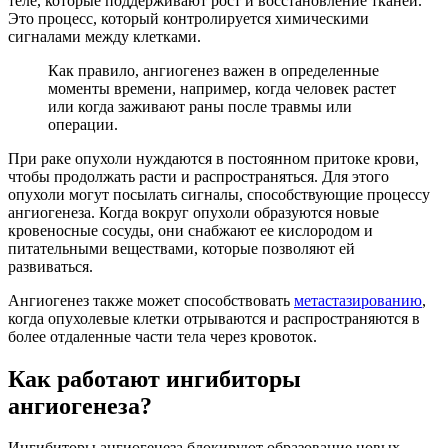
теле, которые поддерживают рост и восстановление тканей.
Это процесс, который контролируется химическими
сигналами между клетками.
Как правило, ангиогенез важен в определенные
моменты времени, например, когда человек растет
или когда заживают раны после травмы или
операции.
При раке опухоли нуждаются в постоянном притоке крови,
чтобы продолжать расти и распространяться. Для этого
опухоли могут посылать сигналы, способствующие процессу
ангиогенеза. Когда вокруг опухоли образуются новые
кровеносные сосуды, они снабжают ее кислородом и
питательными веществами, которые позволяют ей
развиваться.
Ангиогенез также может способствовать
метастазированию
,
когда опухолевые клетки отрываются и распространяются в
более отдаленные части тела через кровоток.
Как работают ингибиторы
ангиогенеза?
Ингибиторы ангиогенеза блокируют образование новых