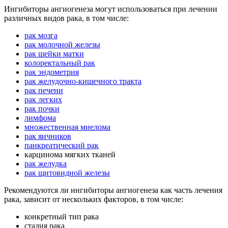
Ингибиторы ангиогенеза могут использоваться при лечении
различных видов рака, в том числе:
рак мозга
рак молочной железы
рак шейки матки
колоректальный рак
рак эндометрия
рак желудочно-кишечного тракта
рак печени
рак легких
рак почки
лимфома
множественная миелома
рак яичников
панкреатический рак
карцинома мягких тканей
рак желудка
рак щитовидной железы
Рекомендуются ли ингибиторы ангиогенеза как часть лечения
рака, зависит от нескольких факторов, в том числе:
конкретный тип рака
стадия рака