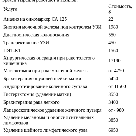
Стоимость,
Услуга
$
Анализ на онкомаркер СА 125
22
Биопсия молочной железы под контролем УЗИ
1980
Диагностическая колоноскопия
550
Трансректальное УЗИ
450
ПЭТ-КТ
1560
Хирургическая операция при раке толстого
17190
кишечника
Мастэктомия при раке молочной железы
от 4750
Брахитерапия опухолей шейки матки
5450
Эндопротезирование коленного сустава
от 11560
Гистерэктомия (удаление матки)
8550
Брахитерапия рака легкого
3400
Лапароскопическое удаление желчного пузыря
от 4980
Удаление меланомы и биопсия сигнальных
3850
лимфоузлов
Удаление шейного лимфатического узла
6950