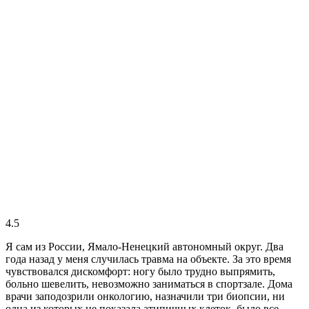
4.5
Я сам из России, Ямало-Ненецкий автономный округ. Два
года назад у меня случилась травма на объекте. За это время
чувствовался дискомфорт: ногу было трудно выпрямить,
больно шевелить, невозможно заниматься в спортзале. Дома
врачи заподозрили онкологию, назначили три биопсии, ни
одна из которых не показала атипичных клеток, было все