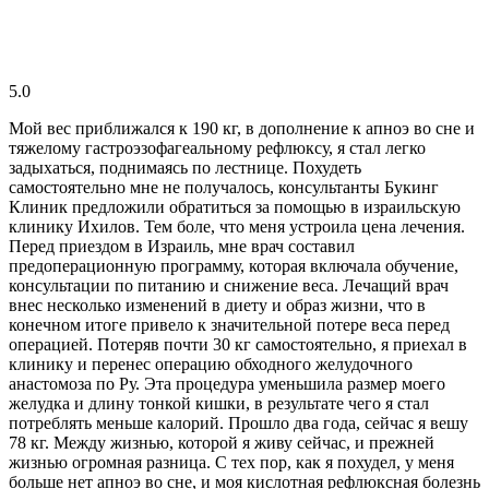
5.0
Мой вес приближался к 190 кг, в дополнение к апноэ во сне и
тяжелому гастроэзофагеальному рефлюксу, я стал легко
задыхаться, поднимаясь по лестнице. Похудеть
самостоятельно мне не получалось, консультанты Букинг
Клиник предложили обратиться за помощью в израильскую
клинику Ихилов. Тем боле, что меня устроила цена лечения.
Перед приездом в Израиль, мне врач составил
предоперационную программу, которая включала обучение,
консультации по питанию и снижение веса. Лечащий врач
внес несколько изменений в диету и образ жизни, что в
конечном итоге привело к значительной потере веса перед
операцией. Потеряв почти 30 кг самостоятельно, я приехал в
клинику и перенес операцию обходного желудочного
анастомоза по Ру. Эта процедура уменьшила размер моего
желудка и длину тонкой кишки, в результате чего я стал
потреблять меньше калорий. Прошло два года, сейчас я вешу
78 кг. Между жизнью, которой я живу сейчас, и прежней
жизнью огромная разница. С тех пор, как я похудел, у меня
больше нет апноэ во сне, и моя кислотная рефлюксная болезнь