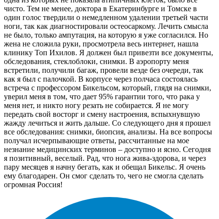
чисто. Тем не менее, доктора в Екатеринбурге и Томске в
один голос твердили о немедленном удалении третьей части
ноги, так как диагностировали остеосаркому. Лечить смысла
не было, только ампутация, на которую я уже согласился. Но
жена не сложила руки, просмотрела весь интернет, нашла
клинику Топ Ихилов. Я должен был привезти все документы,
обследования, стеклоблоки, снимки. В аэропорту меня
встретили, получили багаж, провели везде без очереди, так
как я был с палочкой. В корпусе через полчаса состоялась
встреча с профессором Бикельсом, который, глядя на снимки,
уверил меня в том, что дает 95% гарантии того, что рака у
меня нет, и никто ногу резать не собирается. Я не могу
передать свой восторг и смену настроения, вспыхнувшую
жажду лечиться и жить дальше. Со следующего дня я прошел
все обследования: снимки, биопсия, анализы. На все вопросы
получал исчерпывающие ответы, рассчитанные на мое
незнание медицинских терминов – доступно и ясно. Сегодня
я позитивный, веселый. Рад, что нога жива-здорова, и через
пару месяцев я начну бегать, как и обещал Бикельс. Я очень
ему благодарен. Он смог сделать то, чего не смогла сделать
огромная Россия!