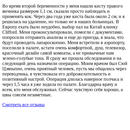
Во время второй беременности у меня нашли кисту правого
яичника размером 1,1 см, сказали просто наблюдать и
применять кок. Через два года уже киста была около 2 см, и я
решилась на удаление, но только не в наших больницах. В
Европу ехать было неудобно, выбор пал на Китай клинку
Clifford. Меня проконсультировали, помогли с документами,
попросили отправить анализы и еще до приезда, я знала, что
будут проводить лапароскопию. Меня встретили в аэропорту,
поселили в палате, кстати очень комфортной, душ, телевизор,
красочный дизайн самой комнаты, а не привычные нам
зелено-голубые тона. Я сразу же прошла обследования и на
следующий день назначили операцию. Моим врачом был Сюй
Цзяньпин, очень приятный человек, пусть мы общались через
переводчика, я чувствовала его доброжелательность и
позитивный настрой. Операция длилась наверное полчаса и
через 1,5 часа я уже ходила по палате. Благодарна врачу и
всем, кто меня обслуживал. Сейчас чувствую себя хорошо, а
швы совсем незаметные.
Смотреть все отзывы