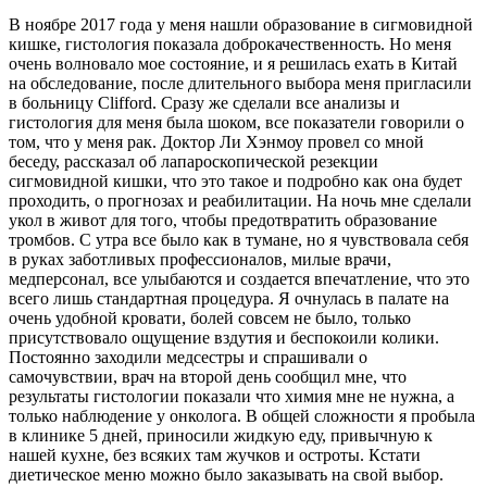
В ноябре 2017 года у меня нашли образование в сигмовидной
кишке, гистология показала доброкачественность. Но меня
очень волновало мое состояние, и я решилась ехать в Китай
на обследование, после длительного выбора меня пригласили
в больницу Clifford. Сразу же сделали все анализы и
гистология для меня была шоком, все показатели говорили о
том, что у меня рак. Доктор Ли Хэнмоу провел со мной
беседу, рассказал об лапароскопической резекции
сигмовидной кишки, что это такое и подробно как она будет
проходить, о прогнозах и реабилитации. На ночь мне сделали
укол в живот для того, чтобы предотвратить образование
тромбов. С утра все было как в тумане, но я чувствовала себя
в руках заботливых профессионалов, милые врачи,
медперсонал, все улыбаются и создается впечатление, что это
всего лишь стандартная процедура. Я очнулась в палате на
очень удобной кровати, болей совсем не было, только
присутствовало ощущение вздутия и беспокоили колики.
Постоянно заходили медсестры и спрашивали о
самочувствии, врач на второй день сообщил мне, что
результаты гистологии показали что химия мне не нужна, а
только наблюдение у онколога. В общей сложности я пробыла
в клинике 5 дней, приносили жидкую еду, привычную к
нашей кухне, без всяких там жучков и остроты. Кстати
диетическое меню можно было заказывать на свой выбор.