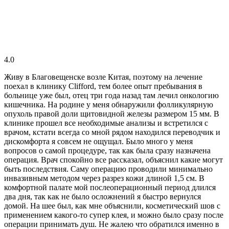
4.0
Живу в Благовещенске возле Китая, поэтому на лечение
поехал в клинику Clifford, тем более опыт пребывания в
больнице уже был, отец три года назад там лечил онкологию
кишечника. На родине у меня обнаружили фолликулярную
опухоль правой доли щитовидной железы размером 15 мм. В
клинике прошел все необходимые анализы и встретился с
врачом, кстати всегда со мной рядом находился переводчик и
дискомфорта я совсем не ощущал. Было много у меня
вопросов о самой процедуре, так как была сразу назначена
операция. Врач спокойно все рассказал, объяснил какие могут
быть последствия. Саму операцию проводили минимально
инвазивным методом через разрез кожи длиной 1,5 см. В
комфортной палате мой послеоперационный период длился
два дня, так как не было осложнений я быстро вернулся
домой. На шее был, как мне объяснили, косметический шов с
применением какого-то супер клея, и можно было сразу после
операции принимать душ. Не жалею что обратился именно в