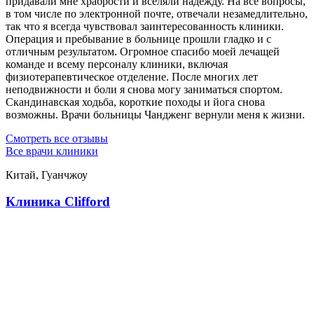
придавали мне храбрости и вселяли надежду. На все вопросы,
в том числе по электронной почте, отвечали незамедлительно,
так что я всегда чувствовал заинтересованность клиники.
Операция и пребывание в больнице прошли гладко и с
отличным результатом. Огромное спасибо моей лечащей
команде и всему персоналу клиники, включая
физиотерапевтическое отделение. После многих лет
неподвижности и боли я снова могу заниматься спортом.
Скандинавская ходьба, короткие походы и йога снова
возможны. Врачи больницы Чандженг вернули меня к жизни.
Смотреть все отзывы
Все врачи клиники
Китай, Гуанчжоу
Клиника Clifford