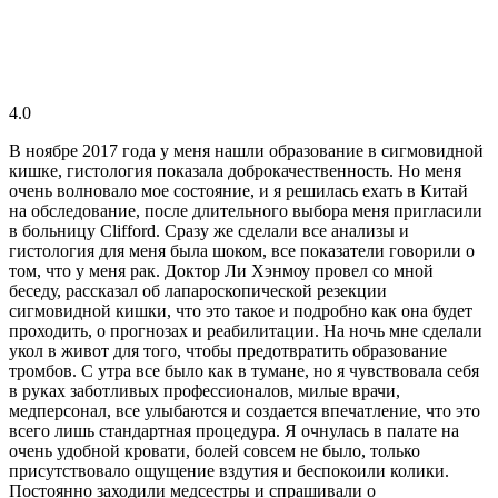
4.0
В ноябре 2017 года у меня нашли образование в сигмовидной
кишке, гистология показала доброкачественность. Но меня
очень волновало мое состояние, и я решилась ехать в Китай
на обследование, после длительного выбора меня пригласили
в больницу Clifford. Сразу же сделали все анализы и
гистология для меня была шоком, все показатели говорили о
том, что у меня рак. Доктор Ли Хэнмоу провел со мной
беседу, рассказал об лапароскопической резекции
сигмовидной кишки, что это такое и подробно как она будет
проходить, о прогнозах и реабилитации. На ночь мне сделали
укол в живот для того, чтобы предотвратить образование
тромбов. С утра все было как в тумане, но я чувствовала себя
в руках заботливых профессионалов, милые врачи,
медперсонал, все улыбаются и создается впечатление, что это
всего лишь стандартная процедура. Я очнулась в палате на
очень удобной кровати, болей совсем не было, только
присутствовало ощущение вздутия и беспокоили колики.
Постоянно заходили медсестры и спрашивали о