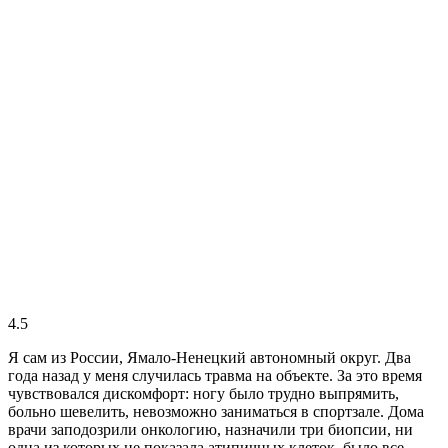
4.5
Я сам из России, Ямало-Ненецкий автономный округ. Два
года назад у меня случилась травма на объекте. За это время
чувствовался дискомфорт: ногу было трудно выпрямить,
больно шевелить, невозможно заниматься в спортзале. Дома
врачи заподозрили онкологию, назначили три биопсии, ни
одна из которых не показала атипичных клеток, было все