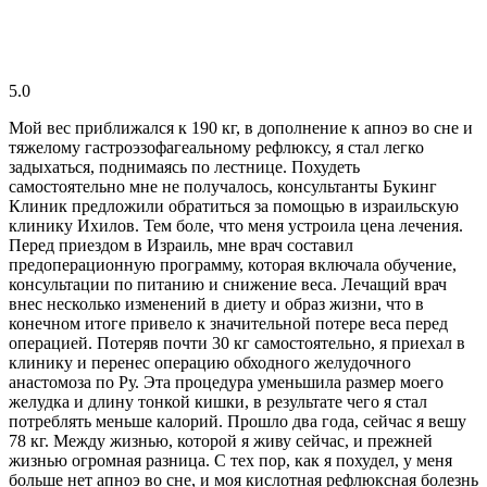
5.0
Мой вес приближался к 190 кг, в дополнение к апноэ во сне и
тяжелому гастроэзофагеальному рефлюксу, я стал легко
задыхаться, поднимаясь по лестнице. Похудеть
самостоятельно мне не получалось, консультанты Букинг
Клиник предложили обратиться за помощью в израильскую
клинику Ихилов. Тем боле, что меня устроила цена лечения.
Перед приездом в Израиль, мне врач составил
предоперационную программу, которая включала обучение,
консультации по питанию и снижение веса. Лечащий врач
внес несколько изменений в диету и образ жизни, что в
конечном итоге привело к значительной потере веса перед
операцией. Потеряв почти 30 кг самостоятельно, я приехал в
клинику и перенес операцию обходного желудочного
анастомоза по Ру. Эта процедура уменьшила размер моего
желудка и длину тонкой кишки, в результате чего я стал
потреблять меньше калорий. Прошло два года, сейчас я вешу
78 кг. Между жизнью, которой я живу сейчас, и прежней
жизнью огромная разница. С тех пор, как я похудел, у меня
больше нет апноэ во сне, и моя кислотная рефлюксная болезнь