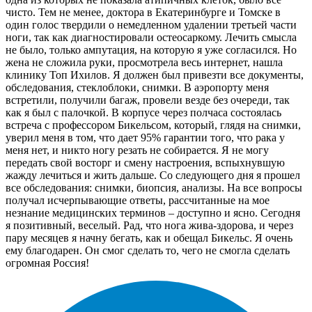
чисто. Тем не менее, доктора в Екатеринбурге и Томске в
один голос твердили о немедленном удалении третьей части
ноги, так как диагностировали остеосаркому. Лечить смысла
не было, только ампутация, на которую я уже согласился. Но
жена не сложила руки, просмотрела весь интернет, нашла
клинику Топ Ихилов. Я должен был привезти все документы,
обследования, стеклоблоки, снимки. В аэропорту меня
встретили, получили багаж, провели везде без очереди, так
как я был с палочкой. В корпусе через полчаса состоялась
встреча с профессором Бикельсом, который, глядя на снимки,
уверил меня в том, что дает 95% гарантии того, что рака у
меня нет, и никто ногу резать не собирается. Я не могу
передать свой восторг и смену настроения, вспыхнувшую
жажду лечиться и жить дальше. Со следующего дня я прошел
все обследования: снимки, биопсия, анализы. На все вопросы
получал исчерпывающие ответы, рассчитанные на мое
незнание медицинских терминов – доступно и ясно. Сегодня
я позитивный, веселый. Рад, что нога жива-здорова, и через
пару месяцев я начну бегать, как и обещал Бикельс. Я очень
ему благодарен. Он смог сделать то, чего не смогла сделать
огромная Россия!