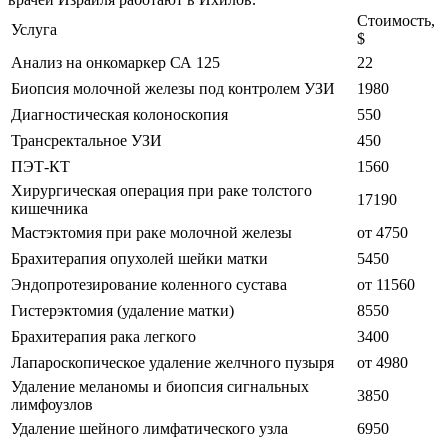
Стоимость,
Услуга
$
Анализ на онкомаркер СА 125
22
Биопсия молочной железы под контролем УЗИ
1980
Диагностическая колоноскопия
550
Трансректальное УЗИ
450
ПЭТ-КТ
1560
Хирургическая операция при раке толстого
17190
кишечника
Мастэктомия при раке молочной железы
от 4750
Брахитерапия опухолей шейки матки
5450
Эндопротезирование коленного сустава
от 11560
Гистерэктомия (удаление матки)
8550
Брахитерапия рака легкого
3400
Лапароскопическое удаление желчного пузыря
от 4980
Удаление меланомы и биопсия сигнальных
3850
лимфоузлов
Удаление шейного лимфатического узла
6950