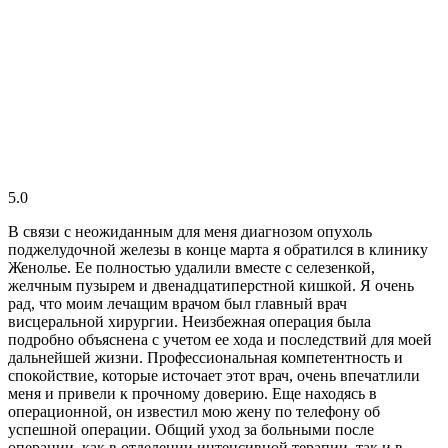
5.0
В связи с неожиданным для меня диагнозом опухоль
поджелудочной железы в конце марта я обратился в клинику
Женолье. Ее полностью удалили вместе с селезенкой,
желчным пузырем и двенадцатиперстной кишкой. Я очень
рад, что моим лечащим врачом был главный врач
висцеральной хирургии. Неизбежная операция была
подробно объяснена с учетом ее хода и последствий для моей
дальнейшей жизни. Профессиональная компетентность и
спокойствие, которые источает этот врач, очень впечатлили
меня и привели к прочному доверию. Еще находясь в
операционной, он известил мою жену по телефону об
успешной операции. Общий уход за больными после
операции, как в отделении интенсивной терапии, так и в