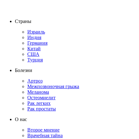
Страны
Израиль
Индия
Германия
Китай
США
Турция
Болезни
Артроз
Межпозвоночная грыжа
Меланома
Остеомиелит
Рак легких
Рак простаты
О нас
Второе мнение
Врачебная тайна