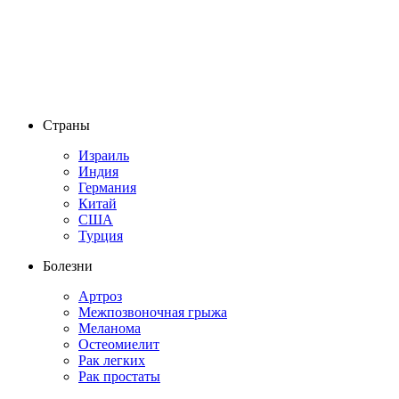
Страны
Израиль
Индия
Германия
Китай
США
Турция
Болезни
Артроз
Межпозвоночная грыжа
Меланома
Остеомиелит
Рак легких
Рак простаты