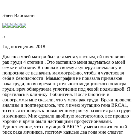
Элен Вайсманн
5
Год посещения: 2018
Диагноз моей матери был для меня ужасным, ей поставили
рак груди 4 степени.. Это заставило меня задуматься о моей
семье и обо мне. Я пошла к своему акушеру-гинекологу и
попросила ее назначить маммографию, чтобы я чувствовал
себя в безопасности. Маммография не показала признаков
рака груди, но во время тщательного медицинского осмотра
груди, врач обнаружила уплотнение под левой подмышкой. Я
обратилась в клинику Тюбингена. После биопсии и
сонограммы мне сказали, что у меня рак груди. Врачи провели
анализы и подтвердилось, что я имею мутацию гена BRCA1,
то есть я отношусь к повышенному риску развития рака груди
и яичников. Мне сделали двойную мастэктомию, все прошло
хорошо и врачи были настоящими профессионалами.
Единственное, что с мутацией BRCA1 у меня пожизненный
риск рака яичников, поэтому каждые два года мне следует