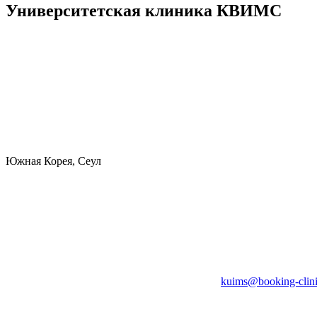
Университетская клиника КВИМС
Южная Корея, Сеул
kuims@booking-clin