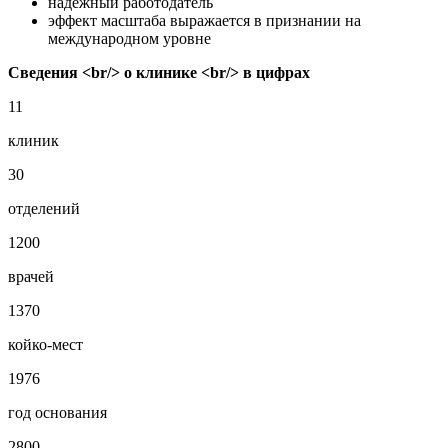
надежный работодатель
эффект масштаба выражается в признании на
международном уровне
Сведения <br/> о клинике <br/> в цифрах
11
клиник
30
отделений
1200
врачей
1370
койко-мест
1976
год основания
2800