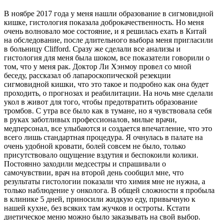
В ноябре 2017 года у меня нашли образование в сигмовидной
кишке, гистология показала доброкачественность. Но меня
очень волновало мое состояние, и я решилась ехать в Китай
на обследование, после длительного выбора меня пригласили
в больницу Clifford. Сразу же сделали все анализы и
гистология для меня была шоком, все показатели говорили о
том, что у меня рак. Доктор Ли Хэнмоу провел со мной
беседу, рассказал об лапароскопической резекции
сигмовидной кишки, что это такое и подробно как она будет
проходить, о прогнозах и реабилитации. На ночь мне сделали
укол в живот для того, чтобы предотвратить образование
тромбов. С утра все было как в тумане, но я чувствовала себя
в руках заботливых профессионалов, милые врачи,
медперсонал, все улыбаются и создается впечатление, что это
всего лишь стандартная процедура. Я очнулась в палате на
очень удобной кровати, болей совсем не было, только
присутствовало ощущение вздутия и беспокоили колики.
Постоянно заходили медсестры и спрашивали о
самочувствии, врач на второй день сообщил мне, что
результаты гистологии показали что химия мне не нужна, а
только наблюдение у онколога. В общей сложности я пробыла
в клинике 5 дней, приносили жидкую еду, привычную к
нашей кухне, без всяких там жучков и остроты. Кстати
диетическое меню можно было заказывать на свой выбор.