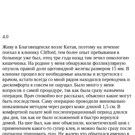
4.0
Живу в Благовещенске возле Китая, поэтому на лечение
поехал в клинику Clifford, тем более опыт пребывания в
больнице уже был, отец три года назад там лечил онкологию
кишечника. На родине у меня обнаружили фолликулярную
опухоль правой доли щитовидной железы размером 15 мм. В
клинике прошел все необходимые анализы и встретился с
врачом, кстати всегда со мной рядом находился переводчик и
дискомфорта я совсем не ощущал. Было много у меня
вопросов о самой процедуре, так как была сразу назначена
операция. Врач спокойно все рассказал, объяснил какие могут
быть последствия. Саму операцию проводили минимально
инвазивным методом через разрез кожи длиной 1,5 см. В
комфортной палате мой послеоперационный период длился
два дня, так как не было осложнений я быстро вернулся
домой. На шее был, как мне объяснили, косметический шов с
применением какого-то супер клея, и можно было сразу после
операции принимать душ. Не жалею что обратился именно в