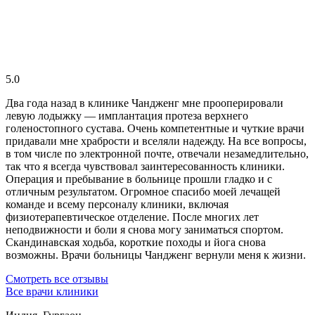
5.0
Два года назад в клинике Чандженг мне прооперировали
левую лодыжку — имплантация протеза верхнего
голеностопного сустава. Очень компетентные и чуткие врачи
придавали мне храбрости и вселяли надежду. На все вопросы,
в том числе по электронной почте, отвечали незамедлительно,
так что я всегда чувствовал заинтересованность клиники.
Операция и пребывание в больнице прошли гладко и с
отличным результатом. Огромное спасибо моей лечащей
команде и всему персоналу клиники, включая
физиотерапевтическое отделение. После многих лет
неподвижности и боли я снова могу заниматься спортом.
Скандинавская ходьба, короткие походы и йога снова
возможны. Врачи больницы Чандженг вернули меня к жизни.
Смотреть все отзывы
Все врачи клиники