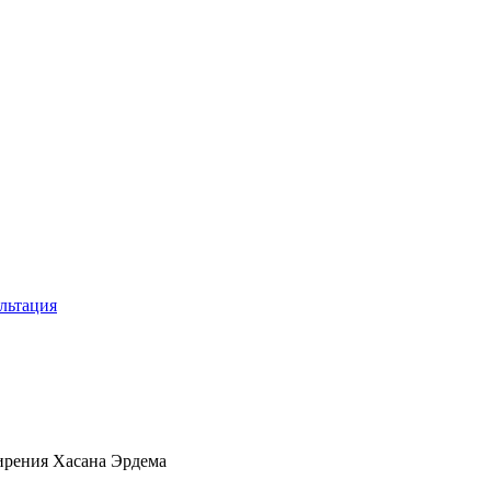
льтация
ирения Хасана Эрдема