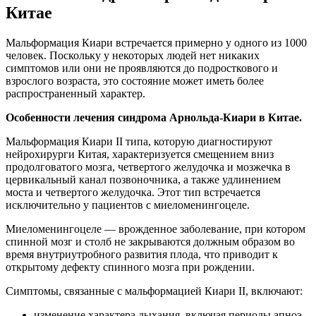
Китае
Мальформация Киари встречается примерно у одного из 1000
человек. Поскольку у некоторых людей нет никаких
симптомов или они не проявляются до подросткового и
взрослого возраста, это состояние может иметь более
распространенный характер.
Особенности лечения синдрома Арнольда-Киари в Китае.
Мальформация Киари II типа, которую диагностируют
нейрохирурги Китая, характеризуется смещением вниз
продолговатого мозга, четвертого желудочка и мозжечка в
цервикальный канал позвоночника, а также удлинением
моста и четвертого желудочка. Этот тип встречается
исключительно у пациентов с миеломенингоцеле.
Миеломенингоцеле — врожденное заболевание, при котором
спинной мозг и столб не закрываются должным образом во
время внутриутробного развития плода, что приводит к
открытому дефекту спинного мозга при рождении.
Симптомы, связанные с мальформацией Киари II, включают:
изменение характера дыхания, включая периоды апноэ