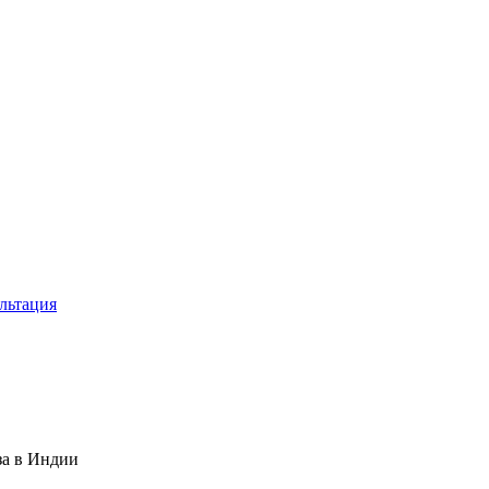
льтация
за в Индии