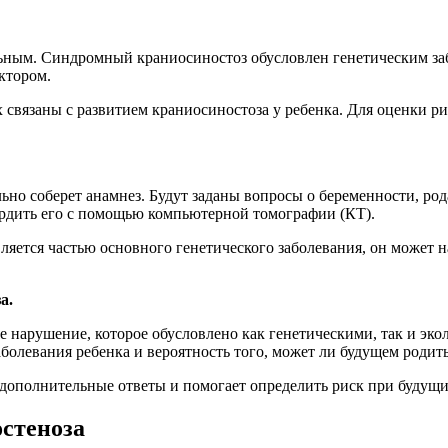
ым. Синдромный краниосиностоз обусловлен генетическим забо
ктором.
 связаны с развитием краниосиностоза у ребенка. Для оценки р
но соберет анамнез. Будут заданы вопросы о беременности, род
ердить его с помощью компьютерной томографии (КТ).
является частью основного генетического заболевания, он может
а.
 нарушение, которое обусловлено как генетическими, так и эк
олевания ребенка и вероятность того, может ли будущем родить
 дополнительные ответы и помогает определить риск при будущи
стеноза