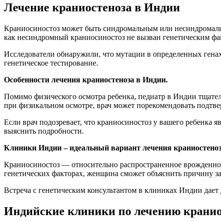
Лечение краниостеноза в Индии
Краниосиностоз может быть синдромальным или несиндромальн
как несиндромный краниосиностоз не вызван генетическим фа
Исследователи обнаружили, что мутации в определенных генах
генетическое тестирование.
Особенности лечения краниостеноза в Индии.
Помимо физического осмотра ребенка, педиатр в Индии тщатель
при физикальном осмотре, врач может порекомендовать подтв
Если врач подозревает, что краниосиностоз у вашего ребенка 
выяснить подробности.
Клиники Индии – идеальный вариант лечения краниостеноз
Краниосиностоз — относительно распространенное врожденное
генетических факторах, женщина сможет объяснить причину заб
Встреча с генетическим консультантом в клиниках Индии дает
Индийские клиники по лечению кранио