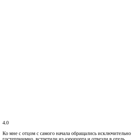
4.0
Ко мне с отцом с самого начала обращались исключительно
гостеприимно, встретили из аэропорта и отвезли в отель,