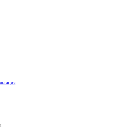
льтация
и