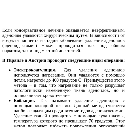
Если консервативное лечение оказывается неэффективным,
аденоиды удаляются хирургическим путем. В зависимости от
возраста пациента и стадии заболевания удаление аденоидов
(аденоидэктомия) может проводиться как под общим
наркозом, так и под местной анестезией.
В Израиле и Австрии проводят следующие виды операций:
Электрокоагуляция.
Для удаления аденоидов
используется нагревание. Они удаляются с помощью
петли, нагретой до 400 градусов С. Преимущество этого
метода – в том, что нагревание не только разрушает
патологически измененную ткань аденоидов, но и
останавливает кровотечение.
Коблация.
Так называют удаление аденоидов с
помощью холодной плазмы. Данный метод считается
наиболее щадящим среди всех методов аденоидэктомии.
Удаление тканей проводится с помощью луча плазмы,
температура которого не превышает 70 градусов. Этот
метод позволяет избежать повреждения окружающий