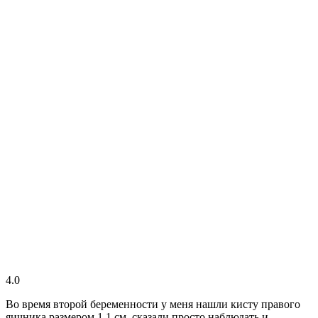
4.0
Во время второй беременности у меня нашли кисту правого
яичника размером 1,1 см, сказали просто наблюдать и