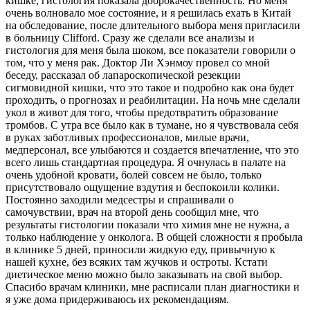
кишке, гистология показала доброкачественность. Но меня
очень волновало мое состояние, и я решилась ехать в Китай
на обследование, после длительного выбора меня пригласили
в больницу Clifford. Сразу же сделали все анализы и
гистология для меня была шоком, все показатели говорили о
том, что у меня рак. Доктор Ли Хэнмоу провел со мной
беседу, рассказал об лапароскопической резекции
сигмовидной кишки, что это такое и подробно как она будет
проходить, о прогнозах и реабилитации. На ночь мне сделали
укол в живот для того, чтобы предотвратить образование
тромбов. С утра все было как в тумане, но я чувствовала себя
в руках заботливых профессионалов, милые врачи,
медперсонал, все улыбаются и создается впечатление, что это
всего лишь стандартная процедура. Я очнулась в палате на
очень удобной кровати, болей совсем не было, только
присутствовало ощущение вздутия и беспокоили колики.
Постоянно заходили медсестры и спрашивали о
самочувствии, врач на второй день сообщил мне, что
результаты гистологии показали что химия мне не нужна, а
только наблюдение у онколога. В общей сложности я пробыла
в клинике 5 дней, приносили жидкую еду, привычную к
нашей кухне, без всяких там жучков и остроты. Кстати
диетическое меню можно было заказывать на свой выбор.
Спасибо врачам клиники, мне расписали план диагностики и
я уже дома придерживаюсь их рекомендациям.