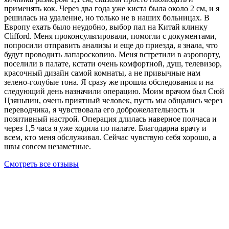
применять кок. Через два года уже киста была около 2 см, и я
решилась на удаление, но только не в наших больницах. В
Европу ехать было неудобно, выбор пал на Китай клинку
Clifford. Меня проконсультировали, помогли с документами,
попросили отправить анализы и еще до приезда, я знала, что
будут проводить лапароскопию. Меня встретили в аэропорту,
поселили в палате, кстати очень комфортной, душ, телевизор,
красочный дизайн самой комнаты, а не привычные нам
зелено-голубые тона. Я сразу же прошла обследования и на
следующий день назначили операцию. Моим врачом был Сюй
Цзяньпин, очень приятный человек, пусть мы общались через
переводчика, я чувствовала его доброжелательность и
позитивный настрой. Операция длилась наверное полчаса и
через 1,5 часа я уже ходила по палате. Благодарна врачу и
всем, кто меня обслуживал. Сейчас чувствую себя хорошо, а
швы совсем незаметные.
Смотреть все отзывы