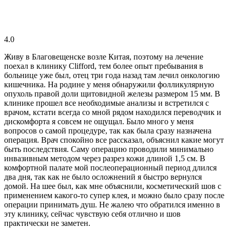
4.0
Живу в Благовещенске возле Китая, поэтому на лечение
поехал в клинику Clifford, тем более опыт пребывания в
больнице уже был, отец три года назад там лечил онкологию
кишечника. На родине у меня обнаружили фолликулярную
опухоль правой доли щитовидной железы размером 15 мм. В
клинике прошел все необходимые анализы и встретился с
врачом, кстати всегда со мной рядом находился переводчик и
дискомфорта я совсем не ощущал. Было много у меня
вопросов о самой процедуре, так как была сразу назначена
операция. Врач спокойно все рассказал, объяснил какие могут
быть последствия. Саму операцию проводили минимально
инвазивным методом через разрез кожи длиной 1,5 см. В
комфортной палате мой послеоперационный период длился
два дня, так как не было осложнений я быстро вернулся
домой. На шее был, как мне объяснили, косметический шов с
применением какого-то супер клея, и можно было сразу после
операции принимать душ. Не жалею что обратился именно в
эту клинику, сейчас чувствую себя отлично и шов
практически не заметен.